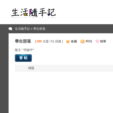
生活隨手記
» 學生部落
學生部落
[
286
主題 / 51 回復 ]
收藏
RSS
精華
版主: *空缺中*
發帖
標題