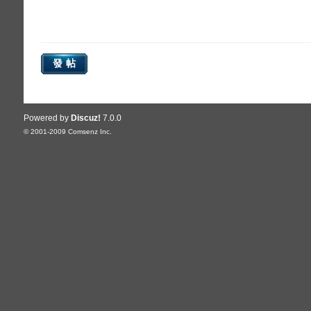
發帖
Powered by
Discuz!
7.0.0
© 2001-2009
Comsenz Inc.