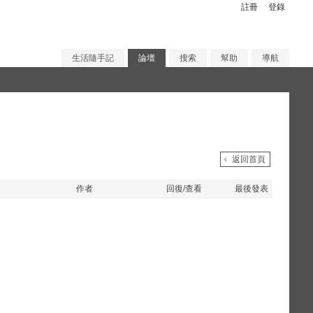
註冊
登錄
生活隨手記
論壇
搜索
幫助
導航
返回首頁
作者
回復/查看
最後發表