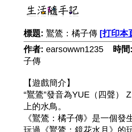
標題:
鸑鷟：橘子傳
[打印本
作者:
earsowwn1235
時間
子傳
【遊戲簡介】
“鸑鷟”發音為YUE（四聲）
上的水鳥。
《鸑鷟：橘子傳》是一個發
玩過《鸑鷟：鏡花水月》的